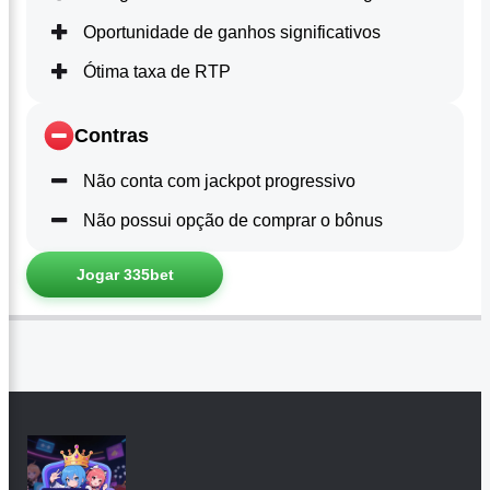
Oportunidade de ganhos significativos
Ótima taxa de RTP
Contras
Não conta com jackpot progressivo
Não possui opção de comprar o bônus
Jogar 335bet