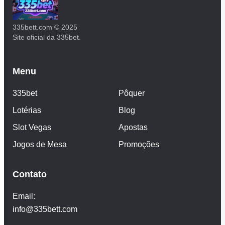
335bett.com © 2025
Site oficial da 335bet.
Menu
335bet
Pôquer
Lotérias
Blog
Slot Vegas
Apostas
Jogos de Mesa
Promoções
Contato
Email:
info@335bett.com