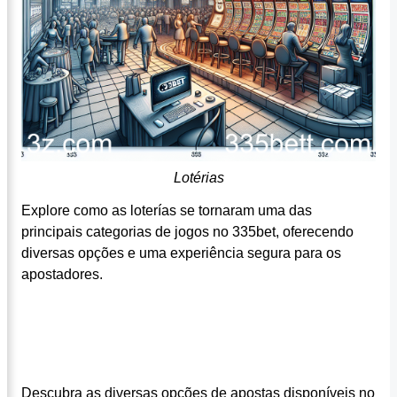
Lotérias
Explore como as loterías se tornaram uma das
principais categorias de jogos no 335bet, oferecendo
diversas opções e uma experiência segura para os
apostadores.
Descubra as diversas opções de apostas disponíveis no