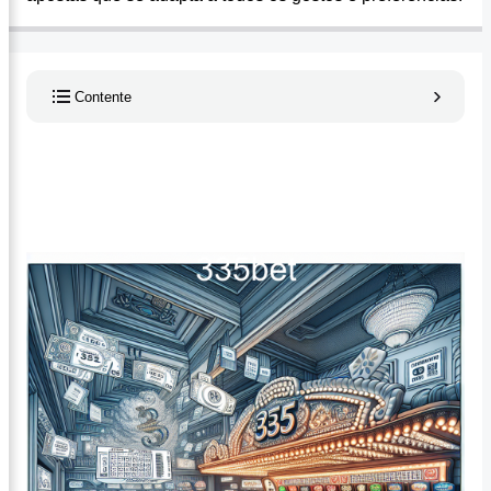
Contente