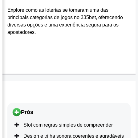
Explore como as loterías se tornaram uma das
principais categorias de jogos no 335bet, oferecendo
diversas opções e uma experiência segura para os
apostadores.
Prós
Slot com regras simples de compreender
Design e trilha sonora coerentes e agradáveis