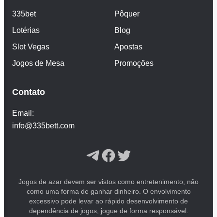
335bet
Pôquer
Lotérias
Blog
Slot Vegas
Apostas
Jogos de Mesa
Promoções
Contato
Email:
info@335bett.com
Jogos de azar devem ser vistos como entretenimento, não
como uma forma de ganhar dinheiro. O envolvimento
excessivo pode levar ao rápido desenvolvimento de
dependência de jogos, jogue de forma responsável.