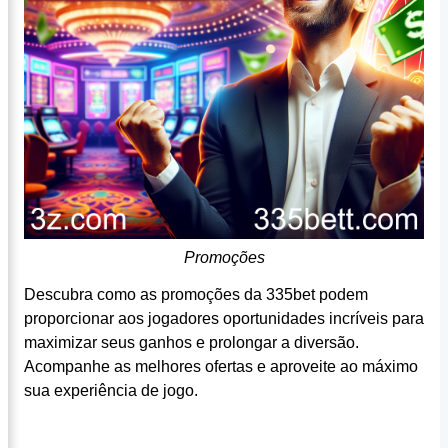
Promoções
Descubra como as promoções da 335bet podem
proporcionar aos jogadores oportunidades incríveis para
maximizar seus ganhos e prolongar a diversão.
Acompanhe as melhores ofertas e aproveite ao máximo
sua experiência de jogo.