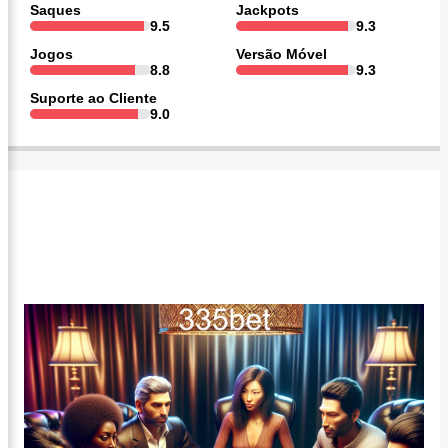
Saques
Jackpots
9.5
9.3
Jogos
Versão Móvel
8.8
9.3
Suporte ao Cliente
9.0
Informações básicas sobre Estrela Bet cassino