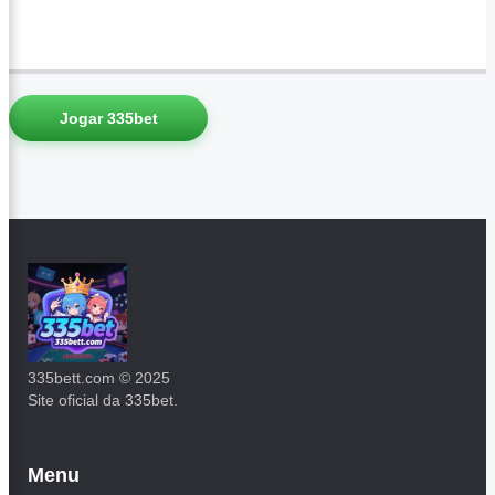
Jogar 335bet
335bett.com © 2025
Site oficial da 335bet.
Menu