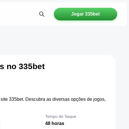
Jogar 335bet
s no 335bet
 site 335bet. Descubra as diversas opções de jogos,
Tempo de Saque
48 horas