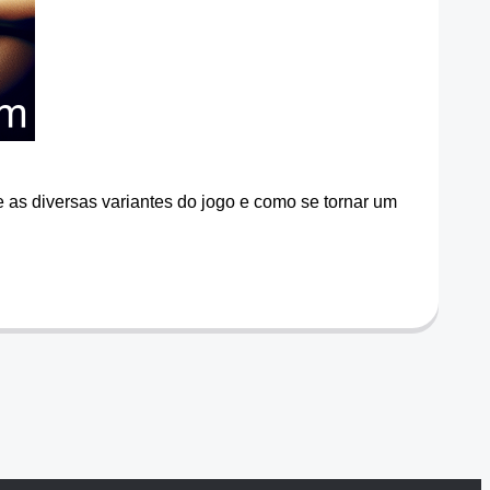
 as diversas variantes do jogo e como se tornar um