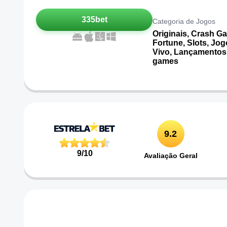
335bet
Categoria de Jogos
Originais, Crash G
Fortune, Slots, Jo
Vivo, Lançamentos,
games
Avaliação geral Slot Vegas
9.2
9/10
Avaliação Geral
Informações básicas sobre Estrela Bet cassino