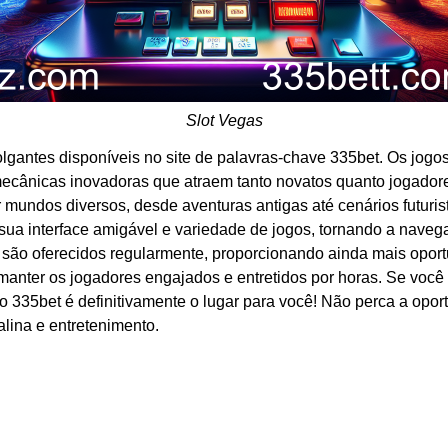
Slot Vegas
gantes disponíveis no site de palavras-chave 335bet. Os jogos
 mecânicas inovadoras que atraem tanto novatos quanto jogado
 mundos diversos, desde aventuras antigas até cenários futuri
sua interface amigável e variedade de jogos, tornando a naveg
são oferecidos regularmente, proporcionando ainda mais oport
 manter os jogadores engajados e entretidos por horas. Se voc
335bet é definitivamente o lugar para você! Não perca a oportu
lina e entretenimento.