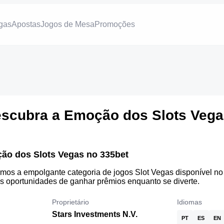
egas
Apostas
Jogos de Mesa
Promoções
escubra a Emoção dos Slots Vega
ão dos Slots Vegas no 335bet
amos a empolgante categoria de jogos Slot Vegas disponível no
as oportunidades de ganhar prêmios enquanto se diverte.
Proprietário
Idiomas
Stars Investments N.V.
PT
ES
EN