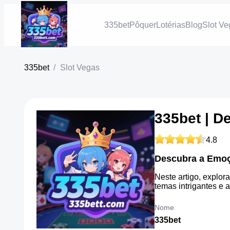
335bet
Pôquer
Lotérias
Blog
Slot V
335bet
Slot Vegas
335bet | D
4.8
Descubra a Emoç
Neste artigo, explor
temas intrigantes e 
Nome
335bet