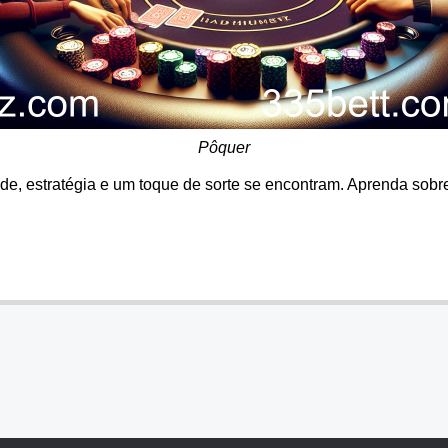
Pôquer
e, estratégia e um toque de sorte se encontram. Aprenda sobre