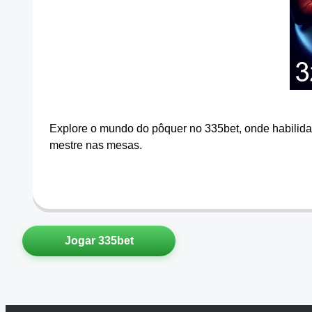
Explore o mundo do pôquer no 335bet, onde habilidad
mestre nas mesas.
Jogar 335bet